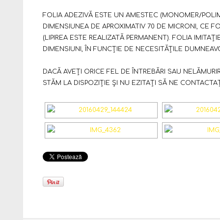
FOLIA ADEZIVĂ ESTE UN AMESTEC (MONOMER/POLIM
DIMENSIUNEA DE APROXIMATIV 70 DE MICRONI, CE F
(LIPIREA ESTE REALIZATĂ PERMANENT). FOLIA IMITAȚ
DIMENSIUNI, ÎN FUNCȚIE DE NECESITĂȚILE DUMNEAV
DACĂ AVEȚI ORICE FEL DE ÎNTREBĂRI SAU NELĂMURIR
STĂM LA DISPOZIȚIE ȘI NU EZITAȚI SĂ NE CONTACTAȚ